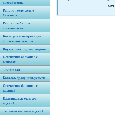
дверей и окна
мен
Ремонт и остекление
балконов
Ремонт разбитого
стеклопакета
Какие рамы выбрать для
остекления балкона
Внутренняя отделка лоджий
Остекление балконов с
выносом
Зимний сад
Каталог, продукция, услуги
Остекление балконов с
крышей
Пластиковые окна для
лоджий
Теплое остекление лоджий