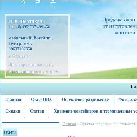
Продажа окон
ООО Вертикаль
от изготовлен
Тел:
8(495)737 -99 -56
монтажа
мобильный ,ВотсАпп ,
Телеграмм :
89637102358
г. Москва
Лихоборская наб., д.11,
Рязанский проспект д 8А
Гл
Главная
Окна ПВХ
Остекление раздвижное
Фотогале
Скидки
Статьи
Хранение контейнеров и терминальные у
Главная
»
Офисные перегородки стеклянн
Поиск
Вы здесь
Форма поиска