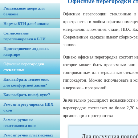
Офисные перегородки с
Раздвижные двери для
Офисные перегородки стеклянные в
балкона
пространства в любом офисом помещен
Нормы БТИ для балкона
материалов: алюминия, стали, ПВХ. Ка
Согласование
Современные каркасы имеют сборно-раз
перепланировки в БТИ
заново.
Присоединение лоджии к
квартире
Однако офисная перегородка состоит н
Офисные перегородки
которое может быть прозрачным или 
стеклянные
тонированным или зеркальным стеклом.
Как выбрать теплое окно
гипсокартон. Можно использовать и ком
для комфортной жизни?
а верхняя – прозрачной.
Как выбрать шкаф-купе?
Значительно расширяют возможности и
Ремонт и регулировка ПВХ
перегородок составляет не более 2,20
окон
организации пространства.
Замена ручки на
пластиковом окне
Ремонт ручки пластиковых
Для получения подроб